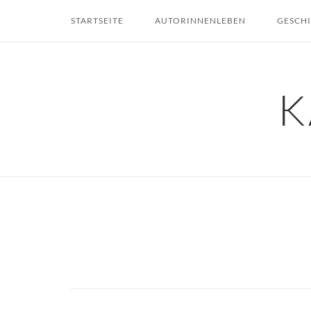
Skip
STARTSEITE
AUTORINNENLEBEN
GESCH
to
content
K