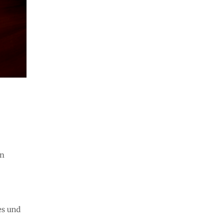
en
es und