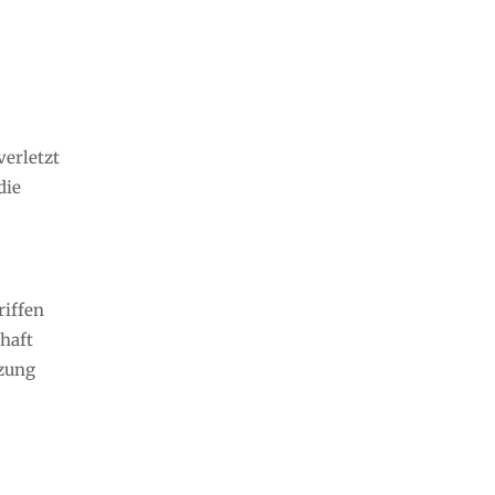
verletzt
die
riffen
chaft
tzung